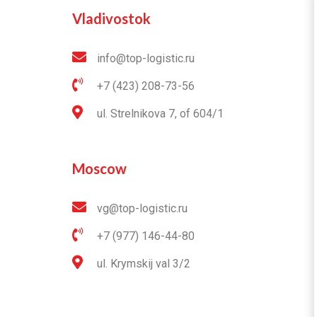
Vladivostok
info@top-logistic.ru
+7 (423) 208-73-56
ul. Strelnikova 7, of 604/1
Moscow
vg@top-logistic.ru
+7 (977) 146-44-80
ul. Krymskij val 3/2